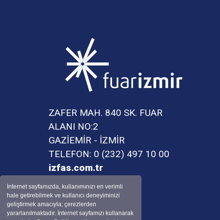
ZAFER MAH. 840 SK. FUAR
ALANI NO:2
GAZİEMİR - İZMİR
TELEFON: 0 (232) 497 10 00
izfas.com.tr
İnternet sayfamızda, kullanımınızı en verimli
hale getirebilmek ve kullanıcı deneyiminizi
geliştirmek amacıyla; çerezlerden
yararlanılmaktadır. İnternet sayfamızı kullanarak