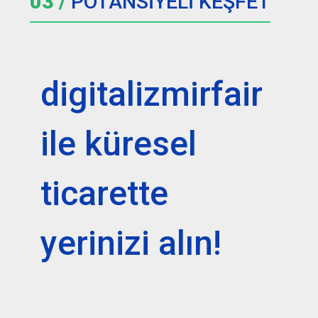
03 /
POTANSİYELİ KEŞFET
digitalizmirfair
ile küresel
ticarette
yerinizi alın!