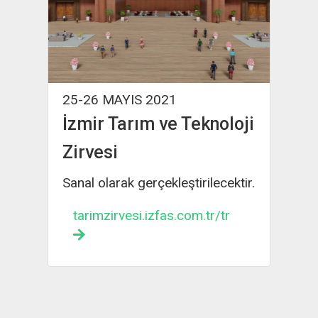
AYIS 2021
16-19 Kasım 2021
Tarım ve Teknoloji
If Wedding Fa
i
İzmir
rak gerçekleştirilecektir.
Hybrit olarak
gerçekleştirilecektir
rvesi.izfas.com.tr/tr
digitalifw.com