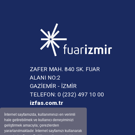
ZAFER MAH. 840 SK. FUAR
ALANI NO:2
GAZİEMİR - İZMİR
TELEFON: 0 (232) 497 10 00
izfas.com.tr
İnternet sayfamızda, kullanımınızı en verimli
hale getirebilmek ve kullanıcı deneyiminizi
geliştirmek amacıyla; çerezlerden
yararlanılmaktadır. İnternet sayfamızı kullanarak