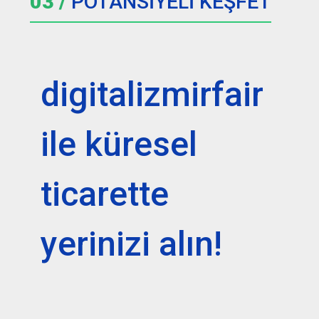
03 /
POTANSİYELİ KEŞFET
digitalizmirfair
ile küresel
ticarette
yerinizi alın!